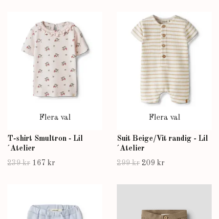
Flera val
Flera val
T-shirt Smultron - Lil
Suit Beige/Vit randig - Lil
´Atelier
´Atelier
239 kr
167 kr
299 kr
209 kr