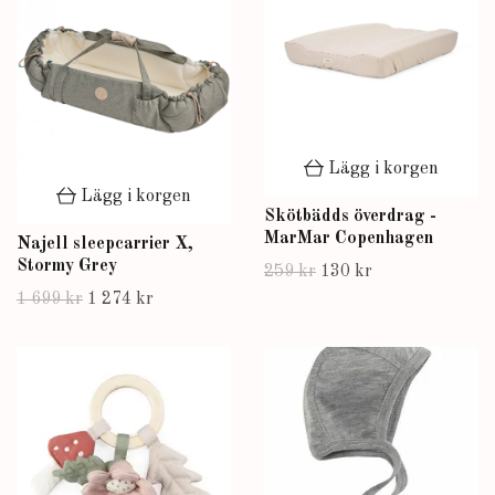
Lägg i korgen
Lägg i korgen
Skötbädds överdrag -
MarMar Copenhagen
Najell sleepcarrier X,
Stormy Grey
259 kr
130 kr
1 699 kr
1 274 kr