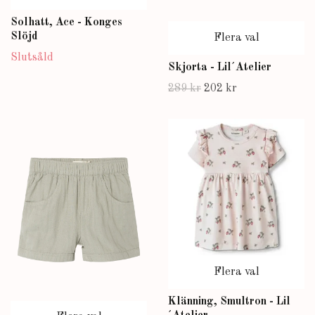
Solhatt, Ace - Konges
Slöjd
Flera val
Slutsåld
Skjorta - Lil´Atelier
289 kr
202 kr
Flera val
Klänning, Smultron - Lil