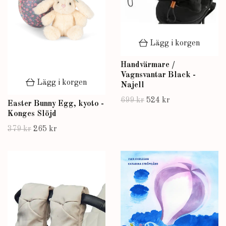
Lägg i korgen
Handvärmare /
Vagnsvantar Black -
Lägg i korgen
Najell
699 kr
524 kr
Easter Bunny Egg, kyoto -
Konges Slöjd
379 kr
265 kr