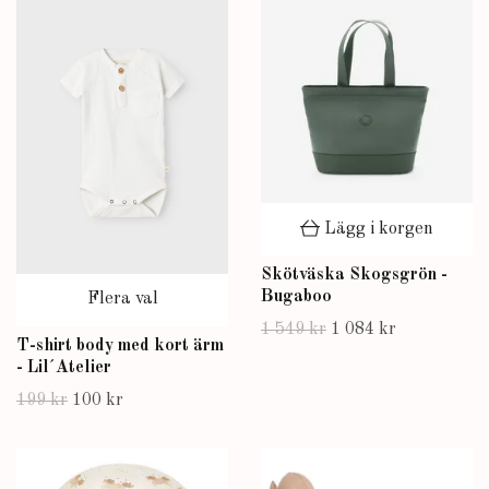
Lägg i korgen
Skötväska Skogsgrön -
Bugaboo
Flera val
1 549 kr
1 084 kr
T-shirt body med kort ärm
- Lil´Atelier
199 kr
100 kr