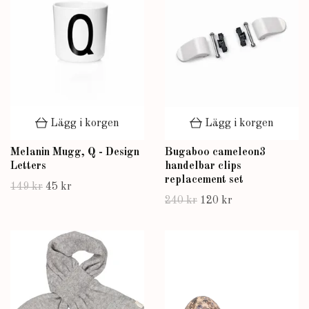
Lägg i korgen
Lägg i korgen
Melanin Mugg, Q - Design
Bugaboo cameleon3
Letters
handelbar clips
replacement set
149 kr
45 kr
240 kr
120 kr