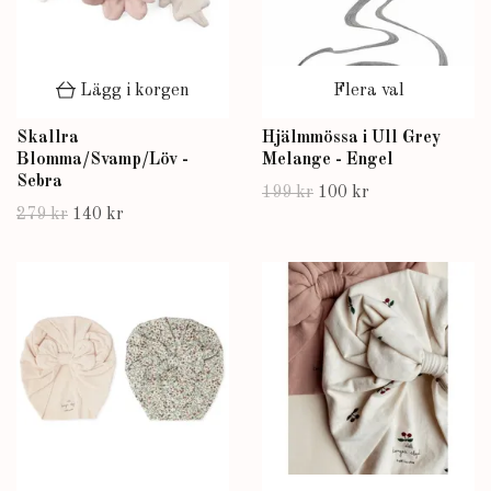
Lägg i korgen
Flera val
Skallra
Hjälmmössa i Ull Grey
Blomma/Svamp/Löv -
Melange - Engel
Sebra
199 kr
100 kr
279 kr
140 kr