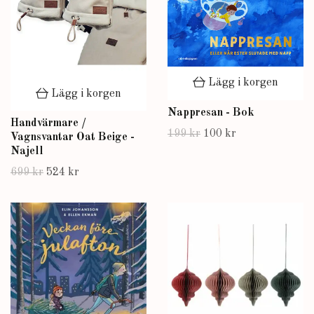
Lägg i korgen
Lägg i korgen
Nappresan - Bok
Handvärmare /
199 kr
100 kr
Vagnsvantar Oat Beige -
Najell
699 kr
524 kr