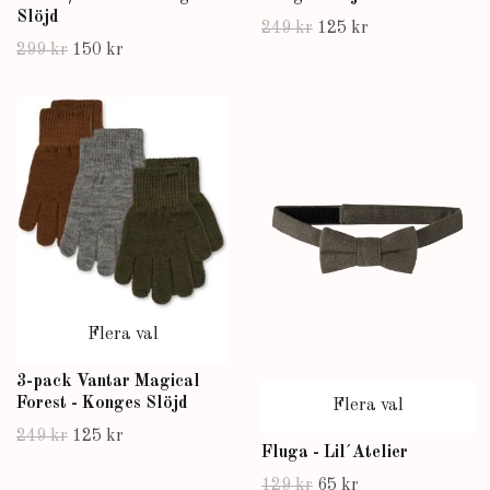
Slöjd
249 kr
125 kr
299 kr
150 kr
Flera val
3-pack Vantar Magical
Forest - Konges Slöjd
Flera val
249 kr
125 kr
Fluga - Lil´Atelier
129 kr
65 kr