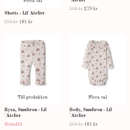
´Atelier
Flera val
399 kr
279 kr
Shorts - Lil´Atelier
259 kr
181 kr
Till produkten
Flera val
Byxa, Smultron - Lil
Body, Smultron - Lil
´Atelier
´Atelier
Slutsåld
259 kr
181 kr