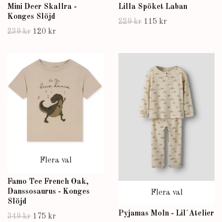
Mini Deer Skallra -
Lilla Spöket Laban
Konges Slöjd
229 kr
115 kr
239 kr
120 kr
Flera val
Famo Tee French Oak,
Danssosaurus - Konges
Flera val
Slöjd
Pyjamas Moln - Lil´Atelier
349 kr
175 kr