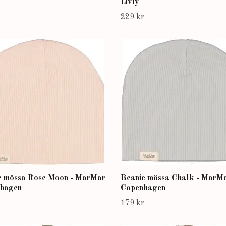
Livly
r
229 kr
e mössa Rose Moon - MarMar
Beanie mössa Chalk - MarM
hagen
Copenhagen
r
179 kr