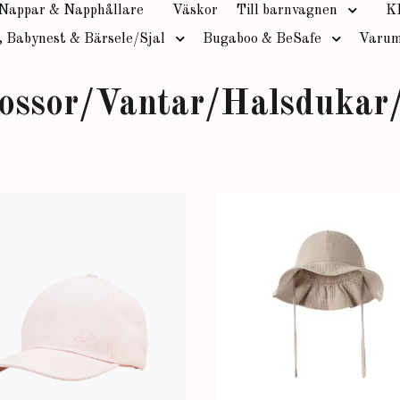
Nappar & Napphållare
Väskor
Till barnvagnen
K
, Babynest & Bärsele/Sjal
Bugaboo & BeSafe
Varum
ossor/Vantar/Halsdukar/