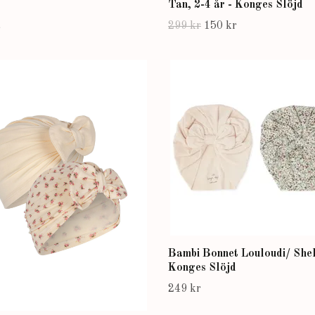
Tan, 2-4 år - Konges Slöjd
299 kr
150 kr
r
Bambi Bonnet Louloudi/ Shel
Konges Slöjd
249 kr