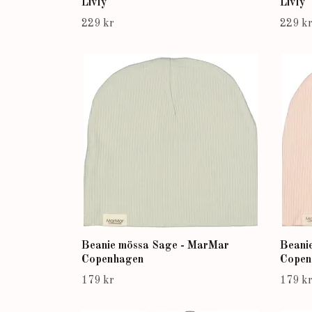
Livly
Livly
229 kr
229 k
Beanie mössa Sage - MarMar
Beani
Copenhagen
Copen
179 kr
179 k