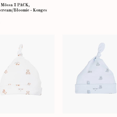
 Mössa 2 PACK,
rcream/Bloomie - Konges
r