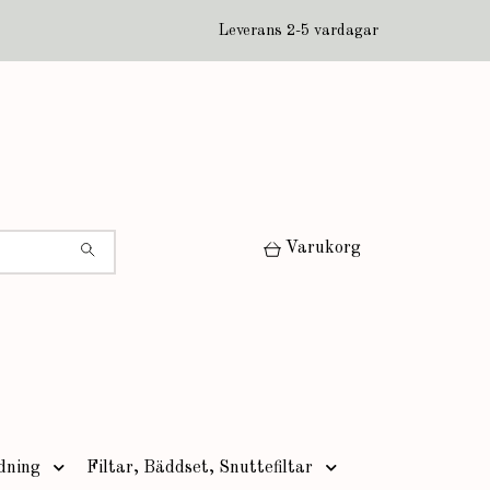
Leverans 2-5 vardagar
Varukorg
dning
Filtar, Bäddset, Snuttefiltar