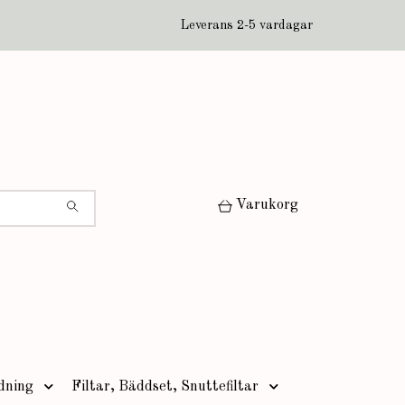
Leverans 2-5 vardagar
Varukorg
dning
Filtar, Bäddset, Snuttefiltar