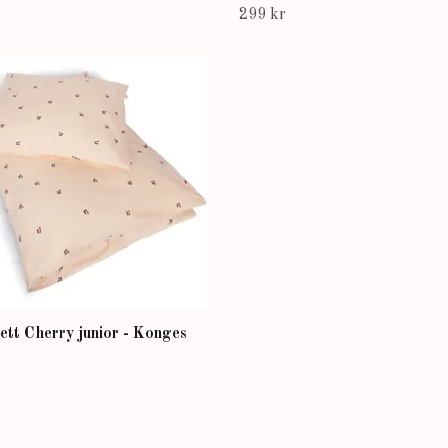
r
299 kr
tt Cherry junior - Konges
r