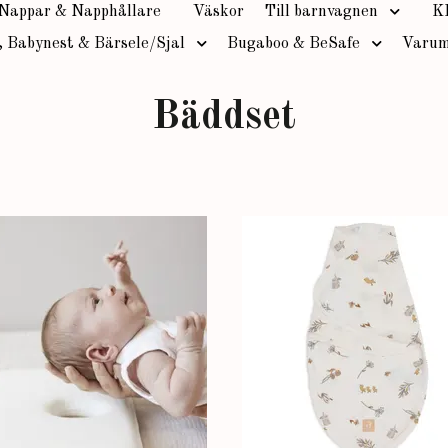
Nappar & Napphållare
Väskor
Till barnvagnen
K
, Babynest & Bärsele/Sjal
Bugaboo & BeSafe
Varum
Bäddset