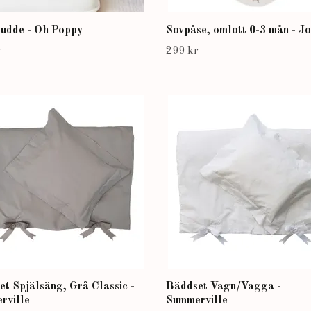
udde - Oh Poppy
Sovpåse, omlott 0-3 mån - Jo
r
299 kr
t Spjälsäng, Grå Classic -
Bäddset Vagn/Vagga -
rville
Summerville