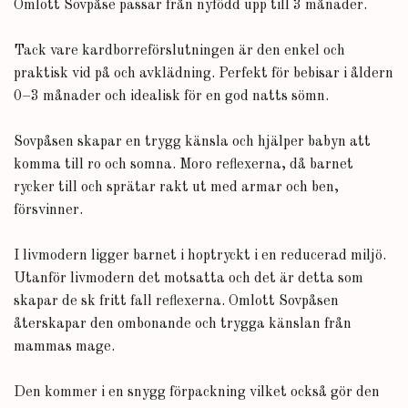
Omlott Sovpåse passar från nyfödd upp till 3 månader.
Tack vare kardborreförslutningen är den enkel och
praktisk vid på och avklädning. Perfekt för bebisar i åldern
0–3 månader och idealisk för en god natts sömn.
Sovpåsen skapar en trygg känsla och hjälper babyn att
komma till ro och somna. Moro reflexerna, då barnet
rycker till och sprätar rakt ut med armar och ben,
försvinner.
I livmodern ligger barnet i hoptryckt i en reducerad miljö.
Utanför livmodern det motsatta och det är detta som
skapar de sk fritt fall reflexerna. Omlott Sovpåsen
återskapar den ombonande och trygga känslan från
mammas mage.
Den kommer i en snygg förpackning vilket också gör den