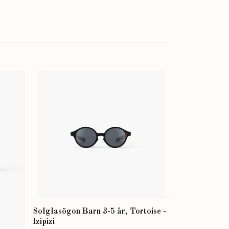
Blå Shorts - L
118 kr
169 kr
Solglasögon Barn 3-5 år, Tortoise -
Izipizi