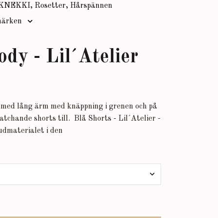
KNEKKI, Rosetter, Hårspännen
ärken
ody - Lil´Atelier
 med lång ärm med knäppning i grenen och på
atchande shorts till. Blå Shorts - Lil´Atelier -
materialet i den