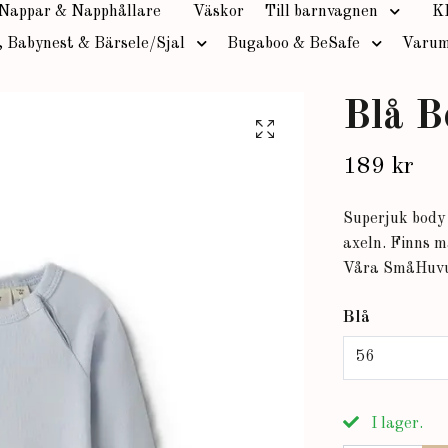
Nappar & Napphållare
Väskor
Till barnvagnen
K
, Babynest & Bärsele/Sjal
Bugaboo & BeSafe
Varum
Blå B
189 kr
Superjuk body
axeln. Finns m
Våra SmåHuvud
Blå
56
I lager.