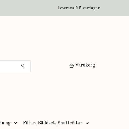
Leverans 2-5 vardagar
Varukorg
dning
Filtar, Bäddset, Snuttefiltar