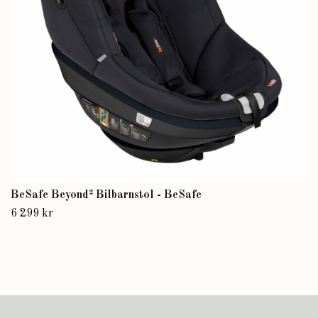
BeSafe Beyond² Bilbarnstol - BeSafe
6 299 kr