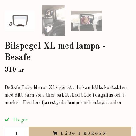
Bilspegel XL med lampa -
Besafe
319 kr
BeSafe Baby Mirror XL² gör att du kan hålla kontakten
med ditt barn som åker bakåtvänd både i dagsljus och i
mörker. Den har fjärrstyrda lampor och många andra
I lager.
LÄGG I KORGEN