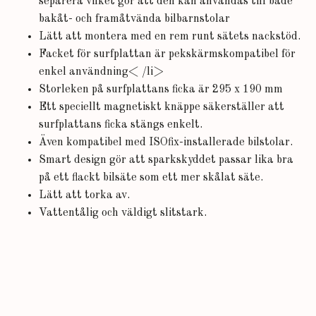
separera vilket gör att den kan användas till både
bakåt- och framåtvända bilbarnstolar
Lätt att montera med en rem runt sätets nackstöd.
Facket för surfplattan är pekskärmskompatibel för
enkel användning< /li>
Storleken på surfplattans ficka är 295 x 190 mm
Ett speciellt magnetiskt knäppe säkerställer att
surfplattans ficka stängs enkelt.
Även kompatibel med ISOfix-installerade bilstolar.
Smart design gör att sparkskyddet passar lika bra
på ett flackt bilsäte som ett mer skålat säte.
Lätt att torka av.
Vattentålig och väldigt slitstark.