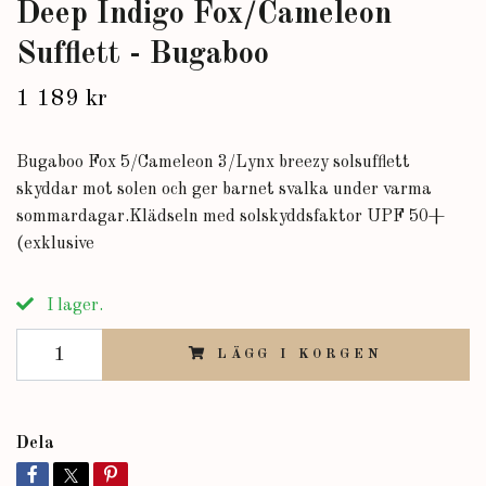
Deep Indigo Fox/Cameleon
Sufflett - Bugaboo
1 189 kr
Bugaboo Fox 5/Cameleon 3/Lynx breezy solsufflett
skyddar mot solen och ger barnet svalka under varma
sommardagar.Klädseln med solskyddsfaktor UPF 50+
(exklusive
I lager.
LÄGG I KORGEN
Dela