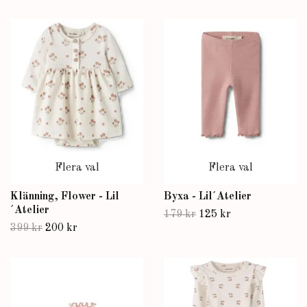
Flera val
Flera val
Klänning, Flower - Lil
Byxa - Lil´Atelier
´Atelier
179 kr
125 kr
399 kr
200 kr