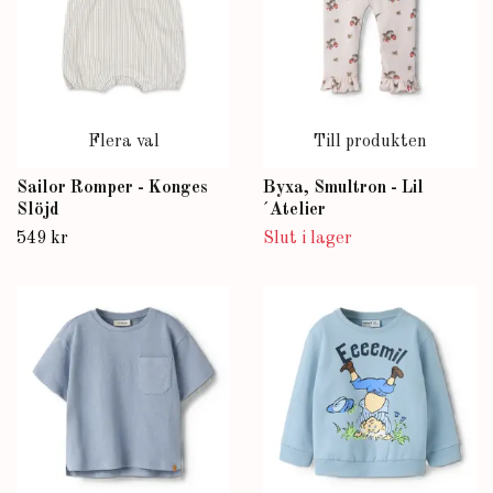
Flera val
Till produkten
Sailor Romper - Konges
Byxa, Smultron - Lil
Slöjd
´Atelier
549 kr
Slut i lager