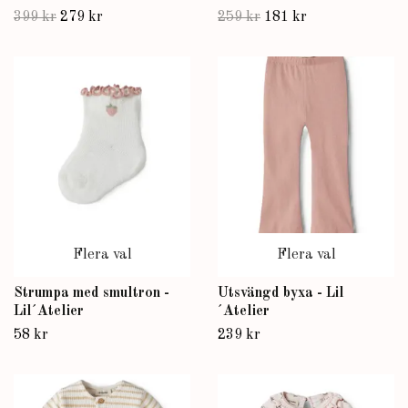
399 kr
279 kr
259 kr
181 kr
Flera val
Flera val
Strumpa med smultron -
Utsvängd byxa - Lil
Lil´Atelier
´Atelier
58 kr
239 kr