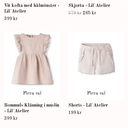
Vit kofta med hålmönster -
Skjorta - Lil´Atelier
Lil´Atelier
379 kr
265 kr
399 kr
Flera val
Flera val
Bommuls Klänning i muslin
Shorts - Lil´Atelier
- Lil´Atelier
199 kr
399 kr