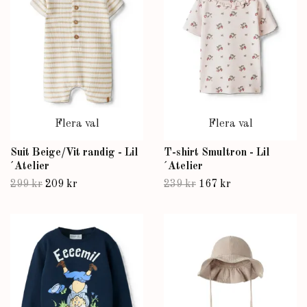
Flera val
Flera val
Suit Beige/Vit randig - Lil
T-shirt Smultron - Lil
´Atelier
´Atelier
299 kr
209 kr
239 kr
167 kr