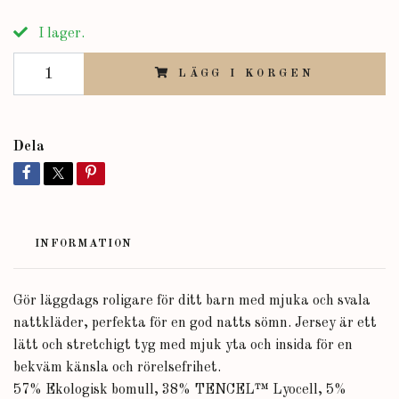
I lager.
LÄGG I KORGEN
Dela
INFORMATION
Gör läggdags roligare för ditt barn med mjuka och svala
nattkläder, perfekta för en god natts sömn. Jersey är ett
lätt och stretchigt tyg med mjuk yta och insida för en
bekväm känsla och rörelsefrihet.
57% Ekologisk bomull, 38% TENCEL™ Lyocell, 5%