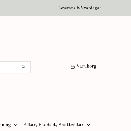
Leverans 2-5 vardagar
Varukorg
dning
Filtar, Bäddset, Snuttefiltar