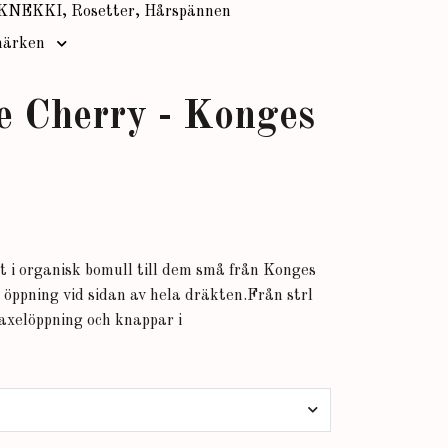
KNEKKI, Rosetter, Hårspännen
ärken
e Cherry - Konges
t i organisk bomull till dem små från Konges
k öppning vid sidan av hela dräkten.Från strl
 axelöppning och knappar i