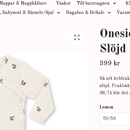
Nappar & Napphållare
Väskor
Till barnvagnen
K
, Babynest & Bärsele/Sjal
Bugaboo & BeSafe
Varum
Onesi
Slöjd
399 kr
Så söt heldräk
slöjd. Praktis
68/74 blir det
Lemon
50/56