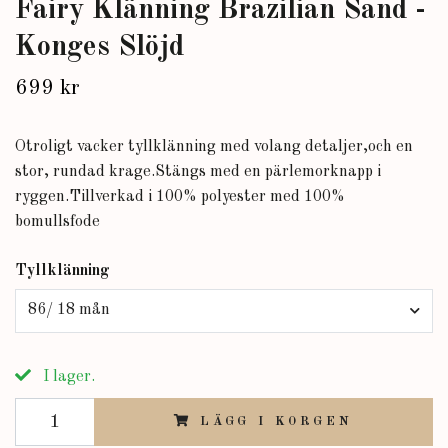
Fairy Klänning Brazilian Sand -
Konges Slöjd
699 kr
Otroligt vacker tyllklänning med volang detaljer,och en
stor, rundad krage.Stängs med en pärlemorknapp i
ryggen.Tillverkad i 100% polyester med 100%
bomullsfode
Tyllklänning
86/ 18 mån
I lager.
LÄGG I KORGEN