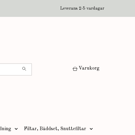
Leverans 2-5 vardagar
Varukorg
dning
Filtar, Bäddset, Snuttefiltar