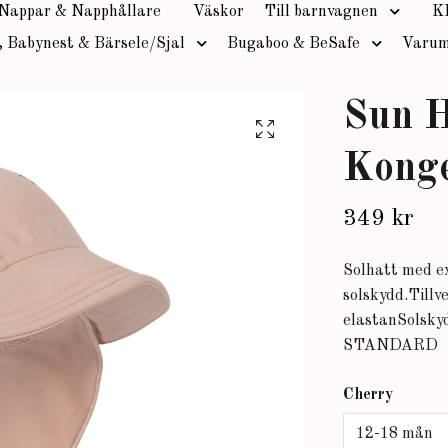
Nappar & Napphållare
Väskor
Till barnvagnen
K
, Babynest & Bärsele/Sjal
Bugaboo & BeSafe
Varum
Sun H
Konge
349 kr
Solhatt med ex
solskydd.Tillv
elastanSolsk
STANDARD
Cherry
12-18 mån