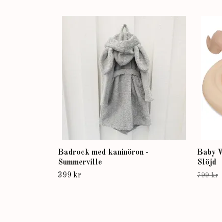
Badrock med kaninöron -
Baby W
Summerville
Slöjd
399 kr
799 kr