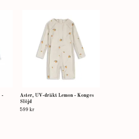
Badponcho, Bl
399 kr
 -
Aster, UV-dräkt Lemon - Konges
Slöjd
599 kr