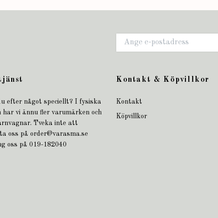
tjänst
Kontakt & Köpvillkor
u efter något speciellt? I fysiska
Kontakt
 har vi ännu fler varumärken och
Köpvillkor
arnvagnar. Tveka inte att
ta oss på
order@varasma.se
ing oss på 019-182040