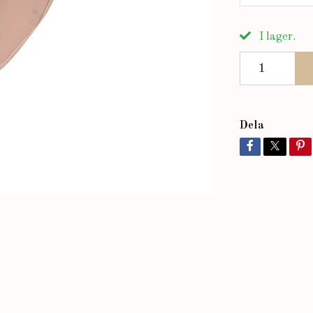
I lager.
Dela