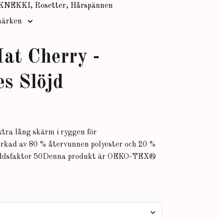
KNEKKI, Rosetter, Hårspännen
ärken
at Cherry -
s Slöjd
tra lång skärm i ryggen för
erkad av 80 % återvunnen polyester och 20 %
yddsfaktor 50Denna produkt är OEKO-TEX®