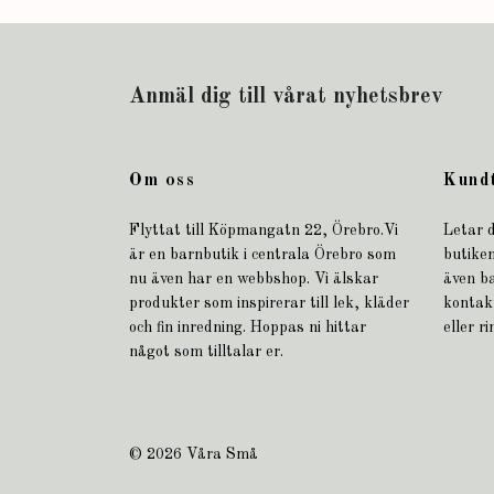
Anmäl dig till vårat nyhetsbrev
Om oss
Kund
Flyttat till Köpmangatn 22, Örebro.Vi
Letar d
är en barnbutik i centrala Örebro som
butiken
nu även har en webbshop. Vi älskar
även b
produkter som inspirerar till lek, kläder
kontak
och fin inredning. Hoppas ni hittar
eller r
något som tilltalar er.
© 2026 Våra Små