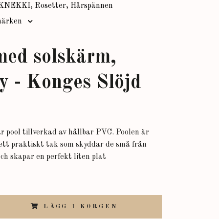
KNEKKI, Rosetter, Hårspännen
ärken
med solskärm,
y - Konges Slöjd
r pool tillverkad av hållbar PVC. Poolen är
tt praktiskt tak som skyddar de små från
och skapar en perfekt liten plat
LÄGG I KORGEN