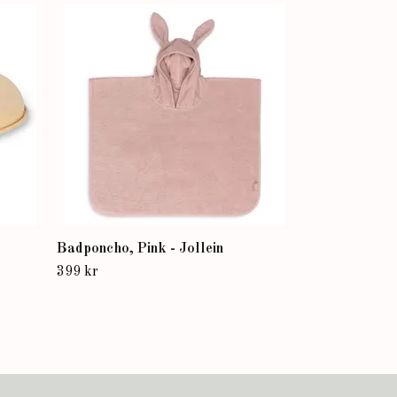
Pall, Grön - 
280 kr
Badponcho, Pink - Jollein
399 kr