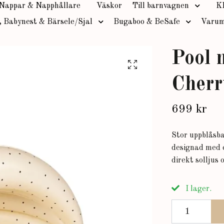
Nappar & Napphållare
Väskor
Till barnvagnen
K
, Babynest & Bärsele/Sjal
Bugaboo & BeSafe
Varum
Pool 
Cherr
699 kr
Stor uppblåsba
designad med e
direkt solljus 
I lager.