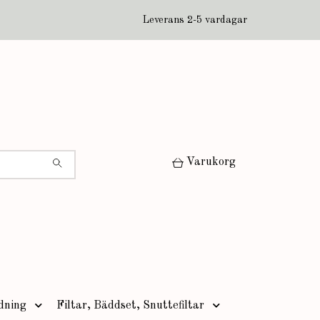
Leverans 2-5 vardagar
Varukorg
dning
Filtar, Bäddset, Snuttefiltar