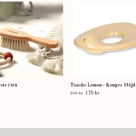
te i trä
Toasits Lemon - Konges Slöjd
175 kr
349 kr