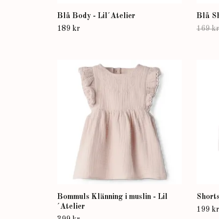
Blå Body - Lil´Atelier
Blå Sh
189 kr
169 k
Bommuls Klänning i muslin - Lil
Shorts
´Atelier
199 k