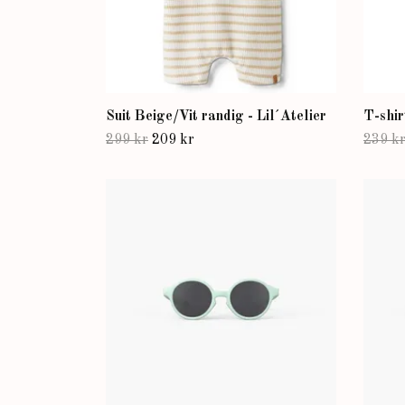
Suit Beige/Vit randig - Lil´Atelier
T-shir
299 kr
209 kr
239 k