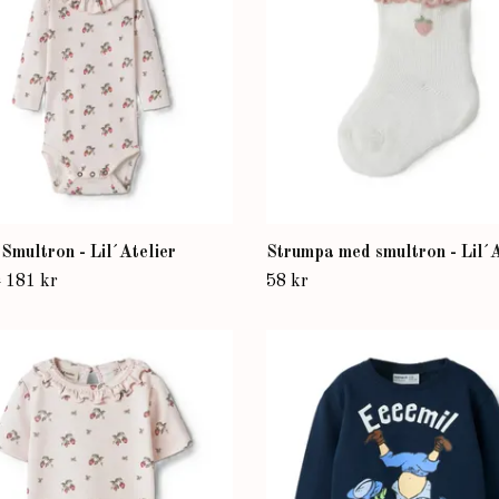
Smultron - Lil´Atelier
Strumpa med smultron - Lil´A
r
181 kr
58 kr