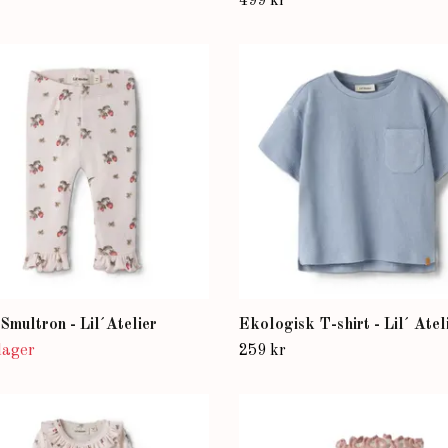
499 kr
Smultron - Lil´Atelier
Ekologisk T-shirt - Lil´ Atel
 lager
259 kr