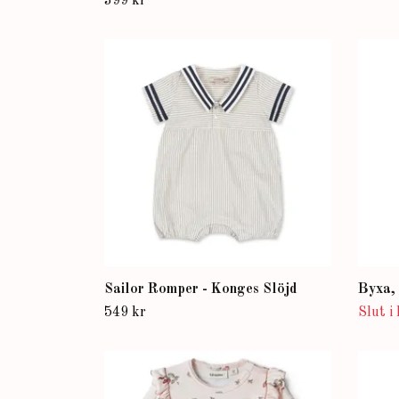
399 kr
Sailor Romper - Konges Slöjd
Byxa, 
549 kr
Slut i