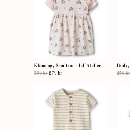
Klänning, Smultron - Lil´Atelier
Body, 
399 kr
279 kr
259 k