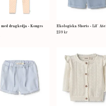
e med dragkedja - Konges
Ekologiska Shorts - Lil´ Ate
239 kr
r