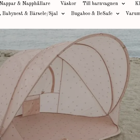
Nappar & Napphållare
Väskor
Till barnvagnen
K
, Babynest & Bärsele/Sjal
Bugaboo & BeSafe
Varum