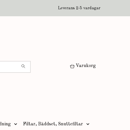
Leverans 2-5 vardagar
Varukorg
dning
Filtar, Bäddset, Snuttefiltar