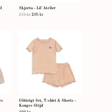
il
Skjorta - Lil´Atelier
379 kr
265 kr
es
Glittrigt Set, T-shirt & Shorts -
Konges Slöjd