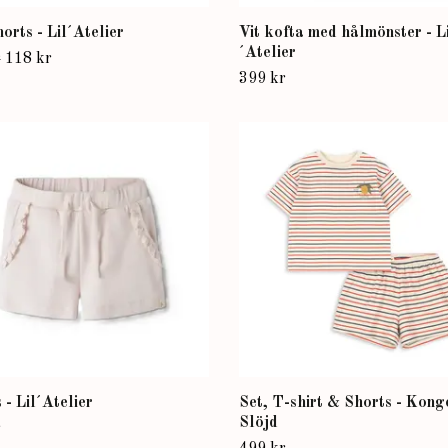
orts - Lil´Atelier
Vit kofta med hålmönster - L
´Atelier
r
118 kr
399 kr
 - Lil´Atelier
Set, T-shirt & Shorts - Kong
Slöjd
r