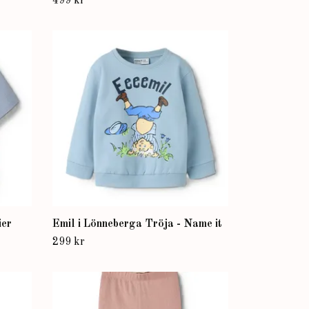
499 kr
ier
Emil i Lönneberga Tröja - Name it
299 kr