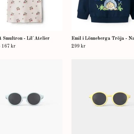
t Smultron - Lil´Atelier
Emil i Lönneberga Tröja - Na
r
167 kr
299 kr