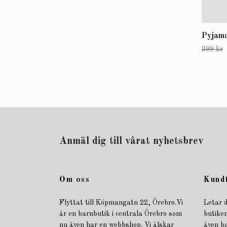
Pyjama
399 kr
Anmäl dig till vårat nyhetsbrev
Om oss
Kund
Flyttat till Köpmangatn 22, Örebro.Vi
Letar d
är en barnbutik i centrala Örebro som
butiken
nu även har en webbshop. Vi älskar
även b