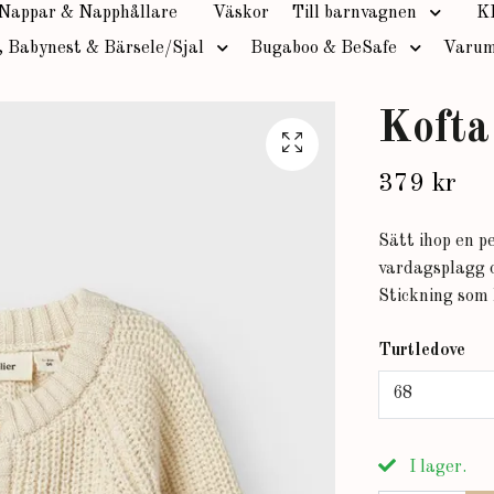
Nappar & Napphållare
Väskor
Till barnvagnen
K
, Babynest & Bärsele/Sjal
Bugaboo & BeSafe
Varum
Kofta 
379 kr
Sätt ihop en pe
vardagsplagg o
Stickning som 
Turtledove
68
I lager.