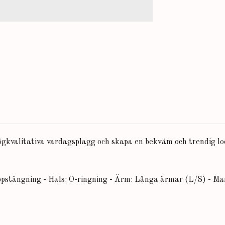
 högkvalitativa vardagsplagg och skapa en bekväm och trendig l
ppstängning - Hals: O-ringning - Ärm: Långa ärmar (L/S) - M