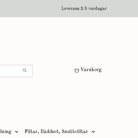
Leverans 2-5 vardagar
Varukorg
dning
Filtar, Bäddset, Snuttefiltar