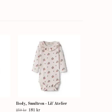
Blå Shorts - L
118 kr
169 kr
Body, Smultron - Lil´Atelier
181 kr
259 kr