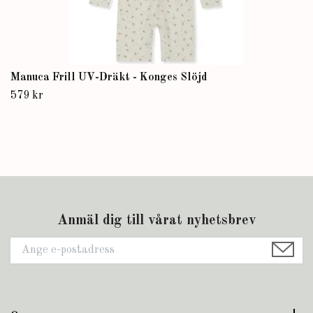
Manuca Frill UV-Dräkt - Konges Slöjd
579 kr
Anmäl dig till vårat nyhetsbrev