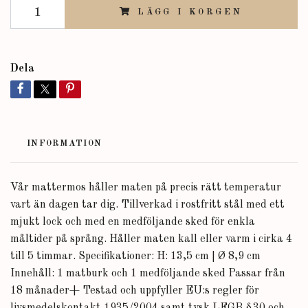
LÄGG I KORGEN
Dela
INFORMATION
Vår mattermos håller maten på precis rätt temperatur
vart än dagen tar dig. Tillverkad i rostfritt stål med ett
mjukt lock och med en medföljande sked för enkla
måltider på språng. Håller maten kall eller varm i cirka 4
till 5 timmar. Specifikationer: H: 13,5 cm | Ø 8,9 cm
Innehåll: 1 matburk och 1 medföljande sked Passar från
18 månader+ Testad och uppfyller EU:s regler för
livsmedelskontakt 1935/2004 samt tysk LFGB §30 och