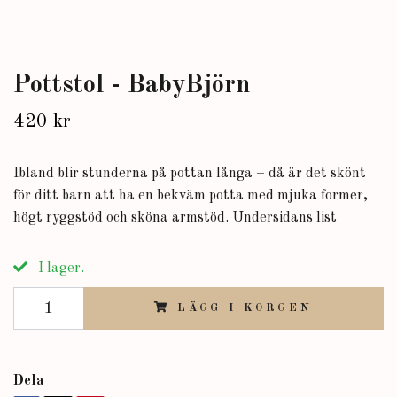
Pottstol - BabyBjörn
420 kr
Ibland blir stunderna på pottan långa – då är det skönt
för ditt barn att ha en bekväm potta med mjuka former,
högt ryggstöd och sköna armstöd. Undersidans list
I lager.
LÄGG I KORGEN
Dela