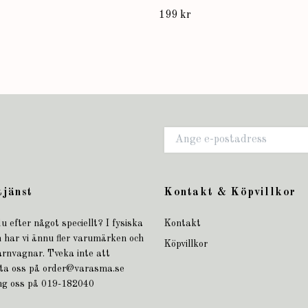
199 kr
tjänst
Kontakt & Köpvillkor
u efter något speciellt? I fysiska
Kontakt
 har vi ännu fler varumärken och
Köpvillkor
arnvagnar. Tveka inte att
ta oss på
order@varasma.se
ing oss på 019-182040