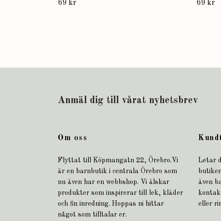
69 kr
69 kr
Anmäl dig till vårat nyhetsbrev
Om oss
Kund
Flyttat till Köpmangatn 22, Örebro.Vi
Letar d
är en barnbutik i centrala Örebro som
butiken
nu även har en webbshop. Vi älskar
även b
produkter som inspirerar till lek, kläder
kontak
och fin inredning. Hoppas ni hittar
eller r
något som tilltalar er.