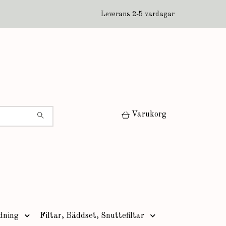
Leverans 2-5 vardagar
Varukorg
dning
Filtar, Bäddset, Snuttefiltar