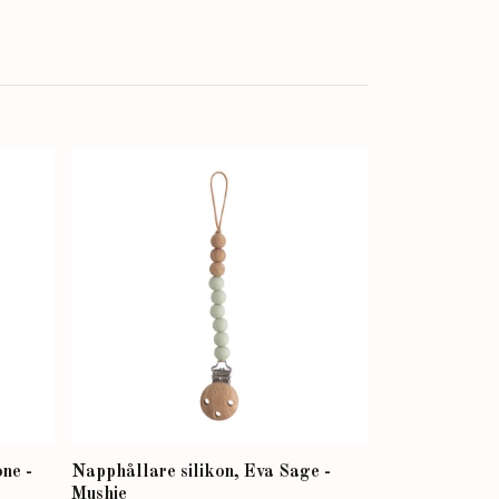
Napphållare, 
129 kr
ne -
Napphållare silikon, Eva Sage -
Mushie