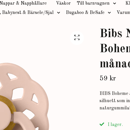
Nappar & Napphållare
Väskor
Till barnvagnen
K
, Babynest & Bärsele/Sjal
Bugaboo & BeSafe
Varum
Bibs
Bohem
måna
59 kr
BIBS Boheme ä
silhuett som i
naturgummilat
I lager.