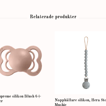
upreme silikon Blush 6+
Napphållare silikon, Hera Sto
er
Mushie