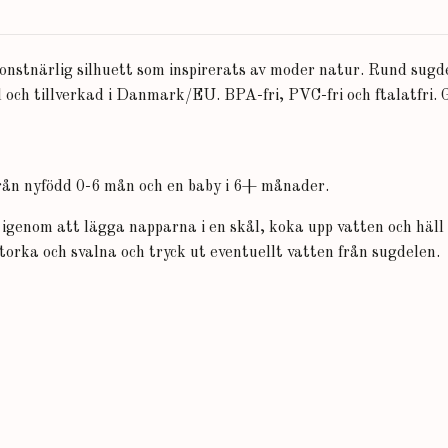
stnärlig silhuett som inspirerats av moder natur. Rund sugde
d och tillverkad i Danmark/EU. BPA-fri, PVC-fri och ftalatfri
 från nyfödd 0-6 mån och en baby i 6+ månader.
g igenom att lägga napparna i en skål, koka upp vatten och häl
 torka och svalna och tryck ut eventuellt vatten från sugdelen.