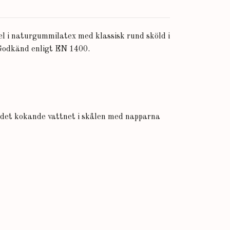
l i naturgummilatex med klassisk rund sköld i
. Godkänd enligt EN 1400.
l det kokande vattnet i skålen med napparna