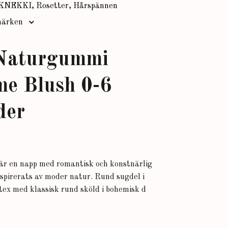
KNEKKI, Rosetter, Hårspännen
ärken
 Naturgummi
e Blush 0-6
der
r en napp med romantisk och konstnärlig
nspirerats av moder natur. Rund sugdel i
ex med klassisk rund sköld i bohemisk d