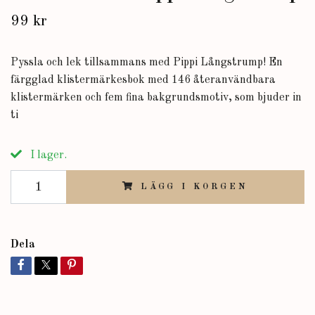
99 kr
Pyssla och lek tillsammans med Pippi Långstrump! En
färgglad klistermärkesbok med 146 återanvändbara
klistermärken och fem fina bakgrundsmotiv, som bjuder in
ti
I lager.
LÄGG I KORGEN
Dela