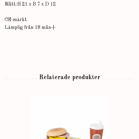
Mått:H 21 x B 7 x D 12
CE-märkt
Lämplig från 18 mån+