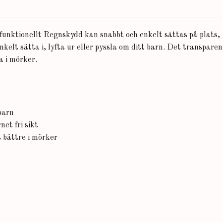
unktionellt Regnskydd kan snabbt och enkelt sättas på plats, 
kelt sätta i, lyfta ur eller pyssla om ditt barn. Det transpare
a i mörker.
 barn
net fri sikt
 bättre i mörker