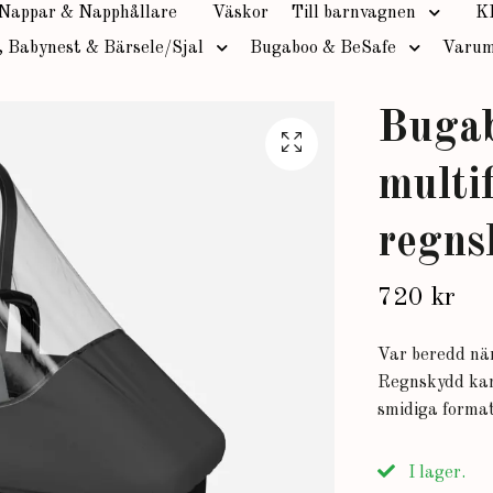
Nappar & Napphållare
Väskor
Till barnvagnen
K
, Babynest & Bärsele/Sjal
Bugaboo & BeSafe
Varum
Buga
multi
regns
720 kr
Var beredd när
Regnskydd kan 
smidiga format
I lager.