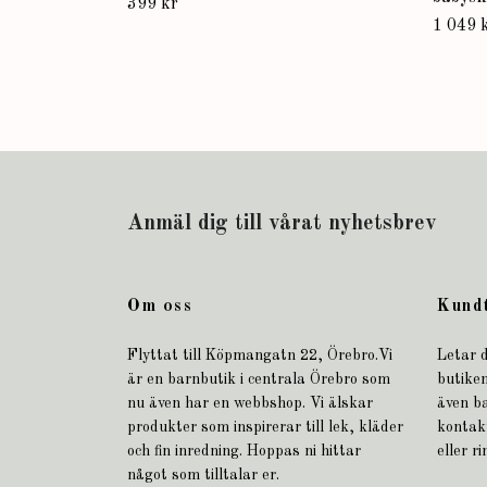
399 kr
1 049 
Anmäl dig till vårat nyhetsbrev
Om oss
Kund
Flyttat till Köpmangatn 22, Örebro.Vi
Letar d
är en barnbutik i centrala Örebro som
butiken
nu även har en webbshop. Vi älskar
även b
produkter som inspirerar till lek, kläder
kontak
och fin inredning. Hoppas ni hittar
eller r
något som tilltalar er.