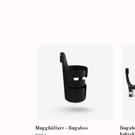
Mugghållare - Bugaboo
Bugabo
babysk