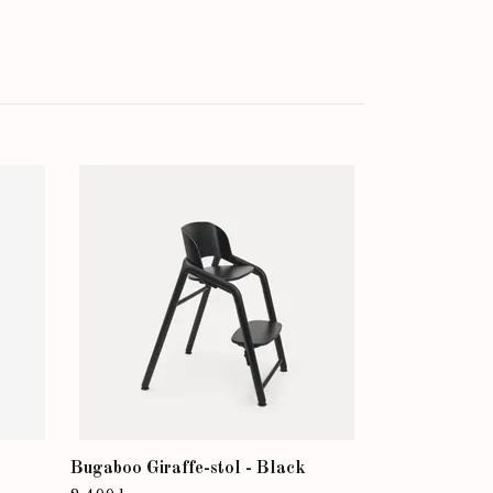
Bugaboo Butte
myggnät
Slut i lager
Bugaboo Giraffe-stol - Black