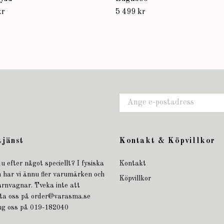
kr
5 499 kr
tjänst
Kontakt & Köpvillkor
u efter något speciellt? I fysiska
Kontakt
 har vi ännu fler varumärken och
Köpvillkor
arnvagnar. Tveka inte att
ta oss på
order@varasma.se
ing oss på 019-182040