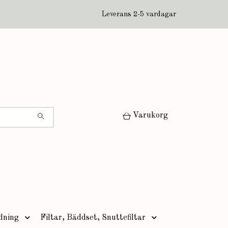
Leverans 2-5 vardagar
Varukorg
dning
Filtar, Bäddset, Snuttefiltar