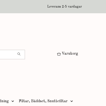
Leverans 2-5 vardagar
Varukorg
dning
Filtar, Bäddset, Snuttefiltar