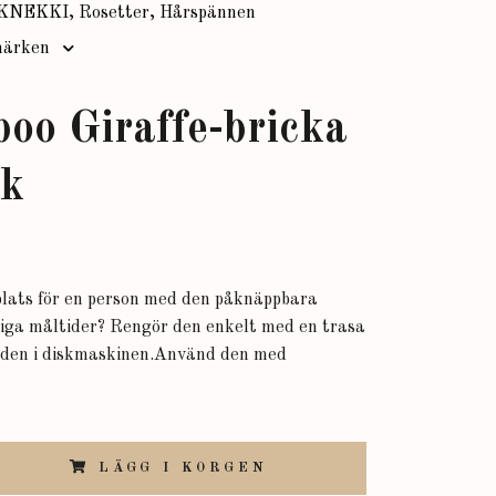
KNEKKI, Rosetter, Hårspännen
ärken
oo Giraffe-bricka
ck
lats för en person med den påknäppbara
iga måltider? Rengör den enkelt med en trasa
n den i diskmaskinen.Använd den med
LÄGG I KORGEN