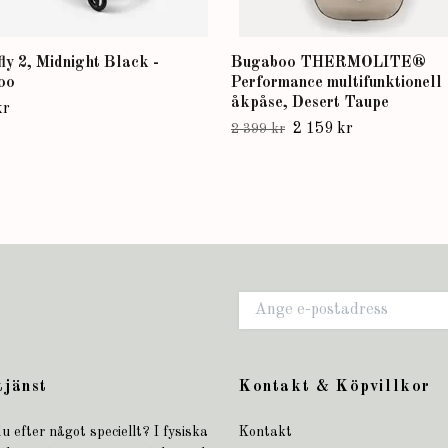
fly 2, Midnight Black -
Bugaboo THERMOLITE®
oo
Performance multifunktionell
åkpåse, Desert Taupe
kr
2 159 kr
2 399 kr
tjänst
Kontakt & Köpvillkor
u efter något speciellt? I fysiska
Kontakt