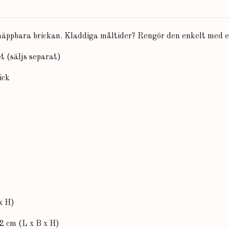
äppbara brickan. Kladdiga måltider? Rengör den enkelt med en 
 (säljs separat)
ick
x H)
,2 cm (L x B x H)