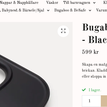
Nappar & Napphållare
Väskor
Till barnvagnen
K
, Babynest & Bärsele/Sjal
Bugaboo & BeSafe
Varum
Bugab
- Bla
599 kr
Skapa en matp
brickan. Kladd
eller stoppa i
I lager.